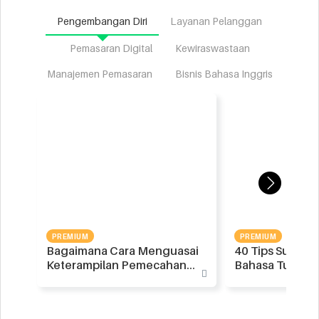
Pengembangan Diri
Layanan Pelanggan
Pemasaran Digital
Kewiraswastaan
Manajemen Pemasaran
Bisnis Bahasa Inggris
next
PREMIUM
PREMIUM
Bagaimana Cara Menguasai
40 Tips Super
Keterampilan Pemecahan
Bahasa Tubuh
Masalah
Rahasia Dibalik
next
next
next
next
next