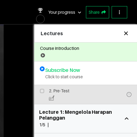
Your progress
Share
Lectures
Course introduction
Subscribe Now
Click to start course
2. Pre-Test
Lecture 1: Mengelola Harapan
Pelanggan
1/5
|