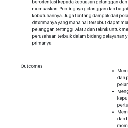
berorientasi kepada kepuasan pelanggan da
memuaskan. Pentingnya pelanggan dan bagai
kebutuhannya. Juga tentang dampak dari pela
diterimanya yang mana hal tersebut dapat m
pelanggan tertinggi. Alat2 dan teknik untuk 
perusahaan terbaik dalam bidang pelayanan 
primanya.
Outcomes
Mema
dan 
pela
Meng
kepu
pert
Mema
dan 
memb