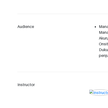
Audience
Mana
Manaj
Akun
Onsit
Dukun
penj
Instructor