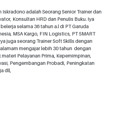
 Iskradono adalah Seorang Senior Trainer dan
ator, Konsultan HRD dan Penulis Buku. Iya
 belerja selama 36 tahun a.l di PT Garuda
nesia, MSA Kargo, FIN Logistics, PT SMART
Iya juga seorang Trainer Soft Skills dengan
alamam mengajar lebih 30 tahun dengan
k materi Pelayanan Prima, Kepemimpinan,
vasi, Pengembangan Probadi, Peningkatan
a dll,